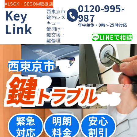
Skip
ALSOK・SECOM取扱店
0120-995-
Key
西東京市
to
987
鍵のレス
content
Link
キュー
年中無休・9時〜25時対応
鍵開け・
鍵交換・
LINEで
相談
鍵修理
西東京市
で
鍵
の
トラブル
なら
緊急
明朗
安心
対応
料金
割引