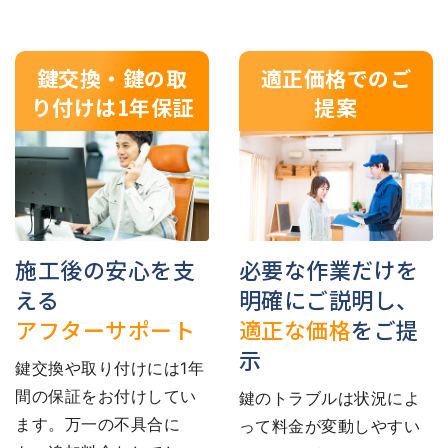
鍵交換・鍵の取
適正価格でのご
り付けは1年保証
提案
施工後の安心を支
必要な作業だけを
える
明確にご説明し、
アフターサポート
適正な価格
をご提
示
鍵交換や取り付けには1年
間の保証をお付けしてい
鍵のトラブルは状況によ
ます。万一の不具合に
って料金が変動しやすい