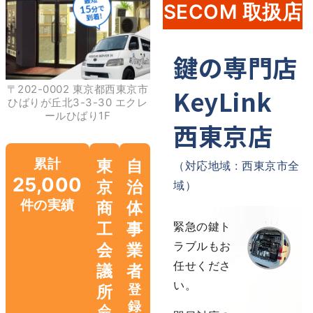
SECOM 取扱店
鍵の専門店
〒202-0002 東京都西東京市
KeyLink
ひばりが丘北3-3-30
エクレ
ールひばり1F
西東京店
累計
東
自
（対応地域 : 西東京市全
25,000
京
治
域）
件の実績
商
体
工
事
緊急の鍵ト
ラブルもお
会
業
任せくださ
議
者
い。
所
登
録
会