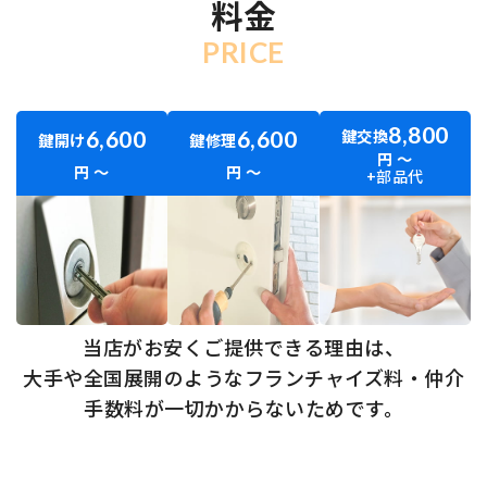
料金
PRICE
8,800
鍵交換
6,600
6,600
鍵開け
鍵修理
円 〜
円 〜
円 〜
+部品代
当店が
お安く
ご提供できる
理由は、
大手や
全国
展開のような
フランチャイズ料・仲介
手数料が
一切かからないためです。