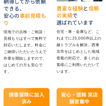
納得してから依頼
豊富な経験
と
信頼
できる、
の実績
で
安心の
事前見積も
選ばれています
り
住宅・車・金庫など、こ
現地での点検・ご相談・
れまでに25,000件以上の
見積もりはすべて無料で
鍵トラブルを解決。西東
対応いたします。料金に
京市をはじめとした地域
ご納得いただいたうえで
密着の対応で、多くのお
作業を開始しますので、
客様にご利用いただいて
はじめての方も安心で
います。
す。
損害保険に加入
安心・信頼 実店
済み
舗営業中