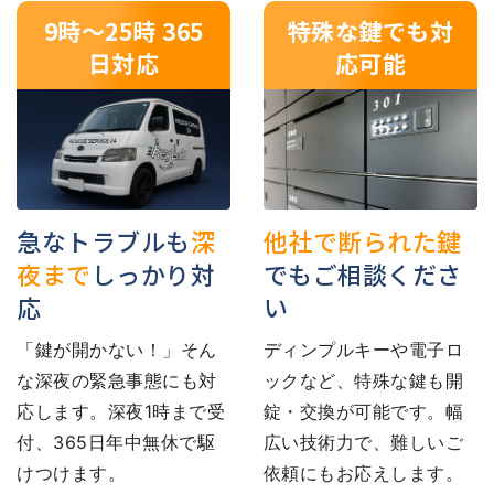
9時〜25時 365
特殊な鍵でも対
日対応
応可能
急なトラブルも
深
他社で断られた鍵
夜まで
しっかり対
でもご相談くださ
応
い
「鍵が開かない！」そん
ディンプルキーや電子ロ
な深夜の緊急事態にも対
ックなど、特殊な鍵も開
応します。深夜1時まで受
錠・交換が可能です。幅
付、365日年中無休で駆
広い技術力で、難しいご
けつけます。
依頼にもお応えします。