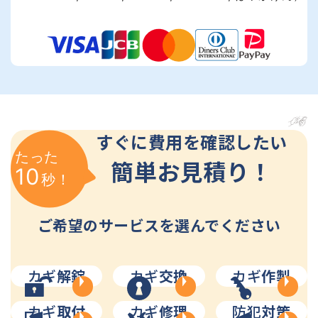
すぐに費用を確認したい
たった
簡単お見積り！
10
秒！
ご希望のサービスを選んでください
カギ
解錠
カギ
交換
カギ
作製
カギ
取付
カギ
修理
防犯
対策