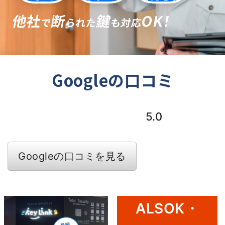
他社
断
鍵
OK！
で
られた
も対応
Googleの口コミ
5.0
Googleの口コミを見る
ALSOK・