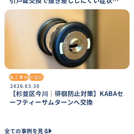
引戸錠交換で抜き差ししにくい症状を
改善
施工事例
杉並区
2026.03.30
【杉並区今川｜徘徊防止対策】KABAセ
ーフティーサムターンへ交換
全ての事例を見る