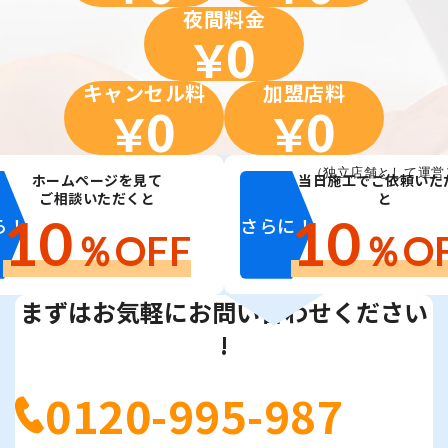
夜間料金
0
￥
キャンセル料
加盟店料
0
0
￥
￥
（独立店舗として運営
ホームページを見て
当日施工でご依頼いた
ご相談いただくと
と
10
10
ら！
さらに！
％OFF
％O
まずはお気軽にお問い合わせください
!
0120-995-987