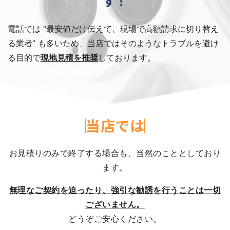
す！
電話では “最安値だけ伝えて、現場で高額請求に切り替え
る業者” も多いため、当店ではそのようなトラブルを避け
る目的で
現地見積を推奨
しております。
当店では
お見積りのみで
終了する
場合も、
当然の
ことと
しており
ます。
無理な
ご契約を
迫ったり、
強引な
勧誘を
行う
ことは
一切
ございません。
どうぞご安心ください。