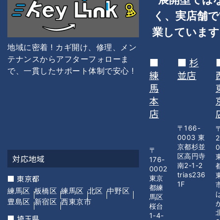
く、
実店舗で
業しています
地域に密着 ! カギ開け、修理、メン
テナンスからアフターフォローま
■
■
杉
で、一貫した
サポート体制で安心 !
練
並店
馬
本
店
〒166-
0003 東
2
京都杉並
〒
区高円寺
対応地域
176-
南2-1-2
0002
trias236
■ 東京都
東京
1F
都練
練馬区
板橋区
練馬区
北区
中野区
馬区
豊島区
新宿区
西東京市
桜台
1-4-
■ 埼玉県