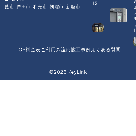
3
15
藪市
戸田市
和光市
朝霞市
新座市
1
TOP
料金表
ご利用の流れ
施工事例
よくある質問
©2026 KeyLink