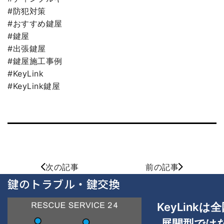
#防犯対策
#おすすめ鍵屋
#鍵屋
#出張鍵屋
#鍵屋施工事例
#KeyLink
#KeyLink鍵屋
次の記事
前の記事
鍵のトラブル・鍵交換
KeyLinkは
全
展開型では