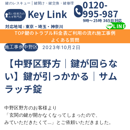
0120-
Skip
鍵のレスキュー |
鍵開け・鍵交換・鍵修理
995-987
Key Link
to
高い技術力の
カギ専門店
content
9時〜25時 365日対応
LINE
対応地域 : 東京・埼玉・神奈川
TOP
鍵のトラブル
料金表
ご利用の流れ
施工事例
よくある質問
施工事例
中野区
2023年10月2日
【中野区野方｜鍵が回らな
い】鍵が引っかかる｜サム
ラッチ錠
中野区野方のお客様より
「玄関の鍵が開かなくなってしまったので、
みていただきたくて…」とご依頼いただきました。