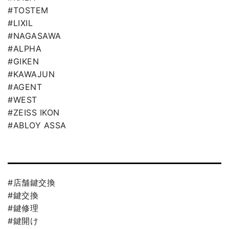
#TOSTEM
#LIXIL
#NAGASAWA
#ALPHA
#GIKEN
#KAWAJUN
#AGENT
#WEST
#ZEISS IKON
#ABLOY ASSA
#店舗鍵交換
#鍵交換
#鍵修理
#鍵開け