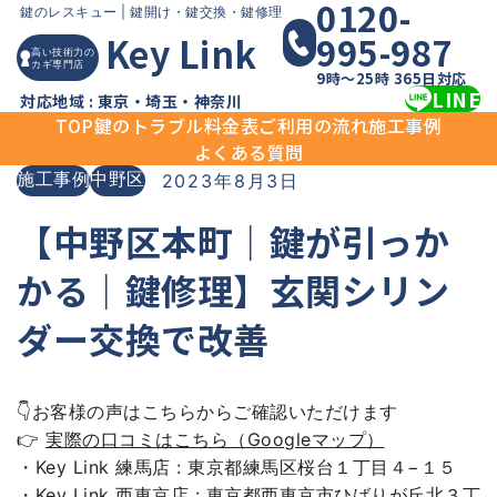
0120-
Skip
鍵のレスキュー |
鍵開け・鍵交換・鍵修理
995-987
Key Link
to
高い技術力の
カギ専門店
content
9時〜25時 365日対応
LINE
対応地域 : 東京・埼玉・神奈川
TOP
鍵のトラブル
料金表
ご利用の流れ
施工事例
よくある質問
施工事例
中野区
2023年8月3日
【中野区本町｜鍵が引っか
かる｜鍵修理】玄関シリン
ダー交換で改善
👇お客様の声はこちらからご確認いただけます
👉
実際の口コミはこちら（Googleマップ）
・Key Link 練馬店 : 東京都練馬区桜台１丁目４−１５
・Key Link 西東京店 : 東京都西東京市ひばりが丘北３丁