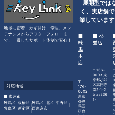
展開型では
く、
実店舗で
業しています
地域に密着 ! カギ開け、修理、メン
テナンスからアフターフォローま
■
■
杉
で、一貫した
サポート体制で安心 !
練
並店
馬
本
店
〒166-
0003 東
2
京都杉並
〒
区高円寺
対応地域
176-
南2-1-2
0002
trias236
■ 東京都
東京
1F
都練
練馬区
板橋区
練馬区
北区
中野区
馬区
豊島区
新宿区
西東京市
桜台