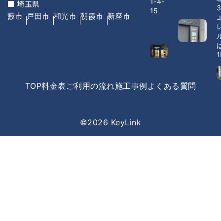
1-4-
■ 埼玉県
3
15
藪市
戸田市
和光市
朝霞市
新座市
1
TOP
料金表
ご利用の流れ
施工事例
よくある質問
©2026 KeyLink