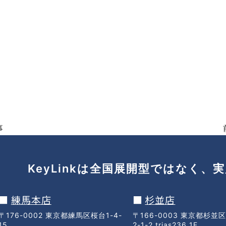
事
KeyLinkは
全国
展開型ではなく、
実
■
練馬本店
■
杉並店
〒176-0002 東京都練馬区桜台1-4-
〒166-0003 東京都杉並
15
2-1-2 trias236 1F