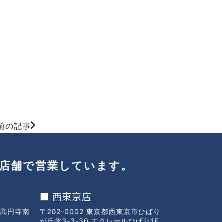
前の記事
店舗で
営業しています。
■
西東京店
区高円寺南
〒202-0002 東京都西東京市ひばり
が丘北3-3-30 エクレールひばり1F