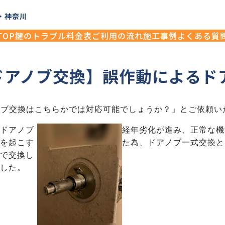
玉・神奈川
TOP
鍵のトラブル
料金表
ご利用の流れ
施工事例
よくある質
ドアノブ交換】誤作動によるド
ノブ交換はこちらかでは対応可能でしょうか？」とご依頼い
ドアノブ
経年劣化が進み、正常な機
を起こす
た為、ドアノブ一式交換と
で交換し
した。