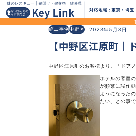
Skip
鍵のレスキュー |
鍵開け・鍵交換・鍵修理
Key Link
対応地域 : 東京・埼
高い技術力の
to
カギ専門店
content
施工事例
中野区
2023年5月3日
【中野区江原町｜
中野区江原町のお客様より、「ドア
ホテルの客室の
が頻繁に誤作動
ようになったの
たい、との事で