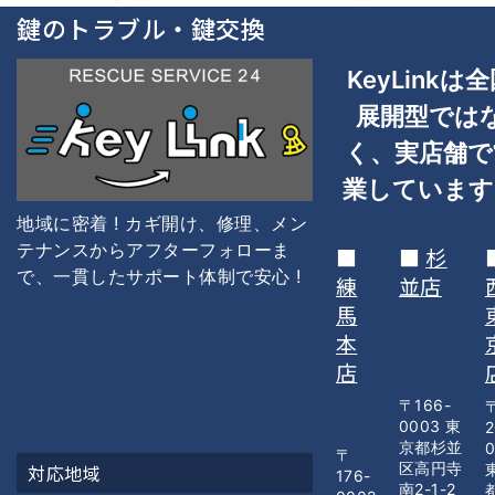
鍵のトラブル・鍵交換
KeyLinkは
全
展開型では
く、
実店舗で
業しています
地域に密着 ! カギ開け、修理、メン
テナンスからアフターフォローま
■
■
杉
で、一貫した
サポート体制で安心 !
練
並店
馬
本
店
〒166-
0003 東
2
京都杉並
〒
区高円寺
対応地域
176-
南2-1-2