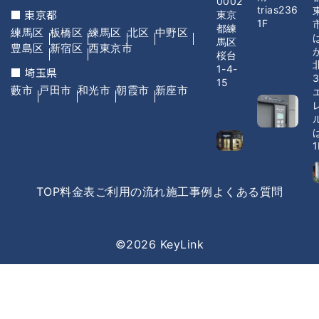
0002
trias236
■ 東京都
東京
1F
都練
練馬区
板橋区
練馬区
北区
中野区
馬区
豊島区
新宿区
西東京市
桜台
1-4-
■ 埼玉県
3
15
藪市
戸田市
和光市
朝霞市
新座市
1
TOP
料金表
ご利用の流れ
施工事例
よくある質問
©2026 KeyLink