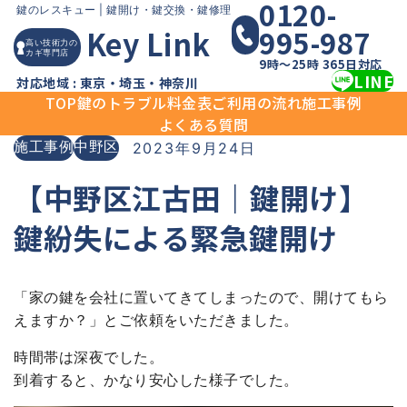
0120-
Skip
鍵のレスキュー |
鍵開け・鍵交換・鍵修理
995-987
Key Link
to
高い技術力の
カギ専門店
content
9時〜25時 365日対応
LINE
対応地域 : 東京・埼玉・神奈川
TOP
鍵のトラブル
料金表
ご利用の流れ
施工事例
よくある質問
施工事例
中野区
2023年9月24日
【中野区江古田｜鍵開け】
鍵紛失による緊急鍵開け
「家の鍵を会社に置いてきてしまったので、開けてもら
えますか？」とご依頼をいただきました。
時間帯は深夜でした。
到着すると、かなり安心した様子でした。