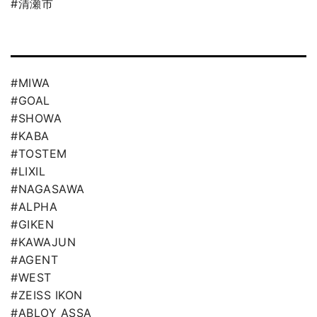
#清瀬市
#MIWA
#GOAL
#SHOWA
#KABA
#TOSTEM
#LIXIL
#NAGASAWA
#ALPHA
#GIKEN
#KAWAJUN
#AGENT
#WEST
#ZEISS IKON
#ABLOY ASSA