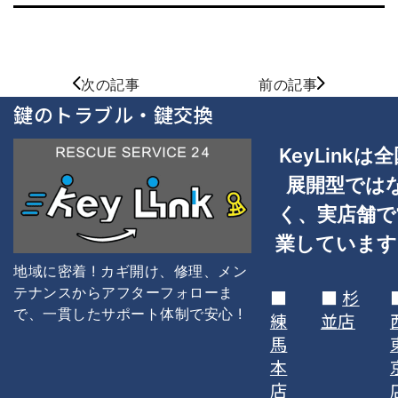
次の記事
前の記事
鍵のトラブル・鍵交換
KeyLinkは
全
展開型では
く、
実店舗で
業しています
地域に密着 ! カギ開け、修理、メン
テナンスからアフターフォローま
■
■
杉
で、一貫した
サポート体制で安心 !
練
並店
馬
本
店