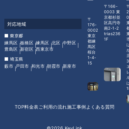
〒166-
0003 東
2
京都杉並
〒
区高円寺
対応地域
176-
南2-1-2
0002
trias236
■ 東京都
東京
1F
都練
練馬区
板橋区
練馬区
北区
中野区
馬区
豊島区
新宿区
西東京市
桜台
1-4-
■ 埼玉県
3
15
藪市
戸田市
和光市
朝霞市
新座市
1
TOP
料金表
ご利用の流れ
施工事例
よくある質問
©2026 KeyLink